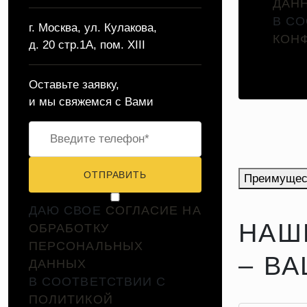
ДАН
В С
г. Москва, ул. Кулакова,
КОН
д. 20 стр.1А, пом. XIII
Оставьте заявку,
и мы свяжемся с Вами
ОТПРАВИТЬ
Преимущес
ДАЮ СВОЕ
СОГЛАСИЕ НА
НАШ
ОБРАБОТКУ
ПЕРСОНАЛЬНЫХ
– В
ДАННЫХ
В СООТВЕТСТВИИ С
ПОЛИТИКОЙ