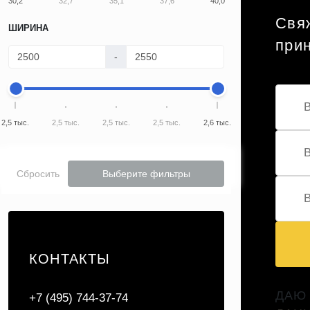
30,2
32,7
35,1
37,6
40,0
Свяж
ШИРИНА
при
-
2,5 тыс.
2,5 тыс.
2,5 тыс.
2,5 тыс.
2,6 тыс.
Сбросить
Выберите фильтры
КОНТАКТЫ
ДАЮ
+7 (495) 744-37-74