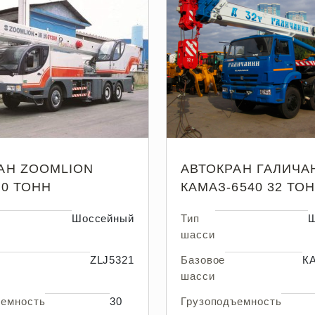
АН ZOOMLION
АВТОКРАН ГАЛИЧА
30 ТОНН
КАМАЗ-6540 32 ТО
Шоссейный
Тип
Ш
шасси
ZLJ5321
Базовое
К
шасси
ъемность
30
Грузоподъемность