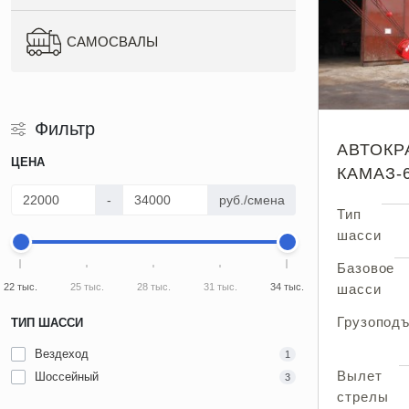
САМОСВАЛЫ
Фильтр
АВТОКР
ЦЕНА
КАМАЗ-
-
руб./смена
Тип
шасси
Базовое
22 тыс.
25 тыс.
28 тыс.
31 тыс.
34 тыс.
шасси
Грузопод
ТИП ШАССИ
Вездеход
1
Вылет
Шоссейный
3
стрелы