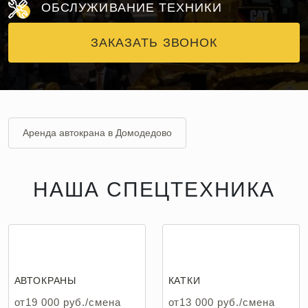
ОБСЛУЖИВАНИЕ ТЕХНИКИ
ЗАКАЗАТЬ ЗВОНОК
Аренда автокрана в Домодедово
Аренда катка в Домодедово
НАША СПЕЦТЕХНИКА
Аренда манипулятора в Домодедово
Аренда мини экскаватора в Домодедово
Аренда фронтального погрузчика в Домодедово
АВТОКРАНЫ
КАТКИ
Аренда экскаватора в Домодедово
от19 000 руб./смена
от13 000 руб./смена