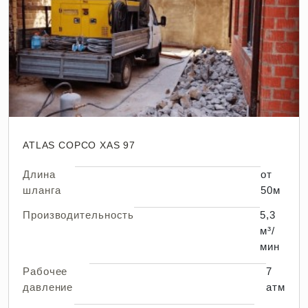
ATLAS COPCO XAS 97
Длина
от
шланга
50м
Производительность
5,3
м³/
мин
Рабочее
7
давление
атм