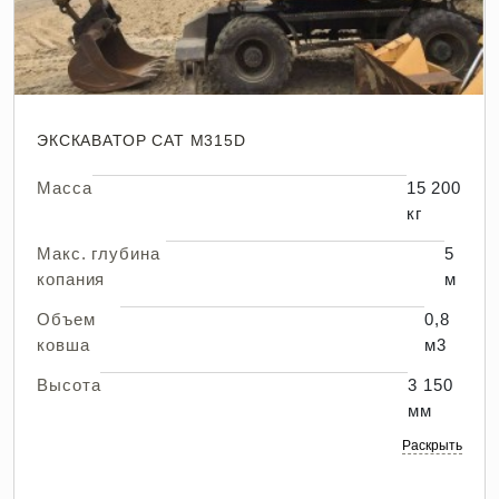
ЭКСКАВАТОР CAT M315D
Масса
15 200
кг
Макс. глубина
5
копания
м
Объем
0,8
ковша
м3
Высота
3 150
мм
Раскрыть