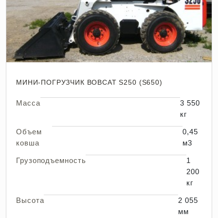
МИНИ-ПОГРУЗЧИК BOBCAT S250 (S650)
Масса
3 550
кг
Объем
0,45
ковша
м3
Грузоподъемность
1
200
кг
Высота
2 055
мм