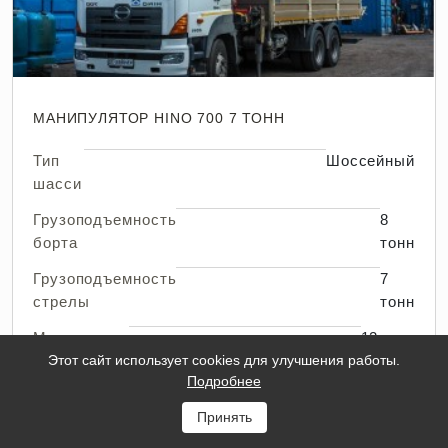
МАНИПУЛЯТОР HINO 700 7 ТОНН
Тип
Шоссейный
шасси
Грузоподъемность
8
борта
тонн
Грузоподъемность
7
стрелы
тонн
Макс.
12
вылет
Этот сайт использует cookies для улучшения работы.
метров
Подробнее
стрелы
Раскрыть
Принять