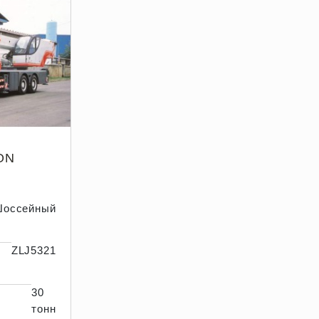
ON
оссейный
ZLJ5321
30
тонн