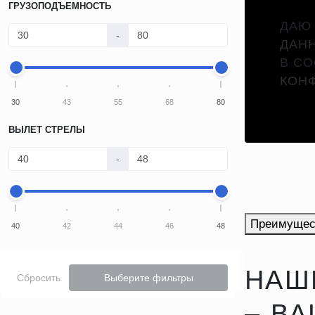
ГРУЗОПОДЪЕМНОСТЬ
ДАЮ
-
ДАН
В С
КОН
30
43
55
68
80
ВЫЛЕТ СТРЕЛЫ
-
Преимущес
40
42
44
46
48
НАШ
Сбросить
Выберите фильтры
– В