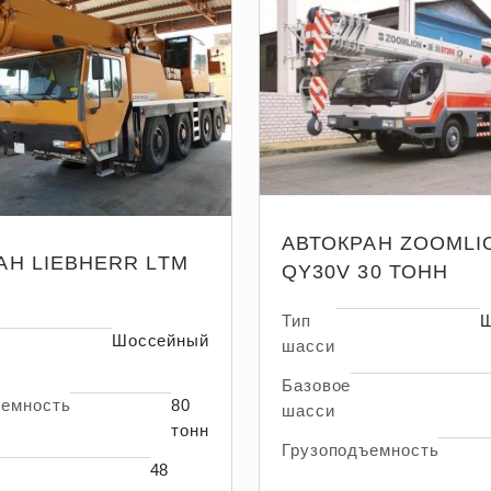
АВТОКРАН ZOOMLI
АН LIEBHERR LTM
QY30V 30 ТОНН
Тип
Ш
Шоссейный
шасси
Базовое
ъемность
80
шасси
тонн
Грузоподъемность
48