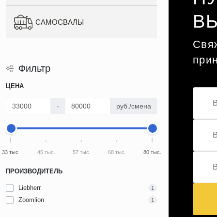
В
САМОСВАЛЫ
Свяж
при
Фильтр
ЦЕНА
-
руб./смена
33 тыс.
45 тыс.
57 тыс.
68 тыс.
80 тыс.
ПРОИЗВОДИТЕЛЬ
Liebherr
1
Zoomlion
1