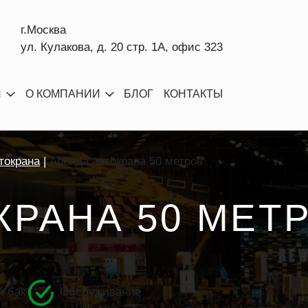
г.Москва
ул. Кулакова, д. 20 стр. 1А, офис 323
И
О КОМПАНИИ
БЛОГ
КОНТАКТЫ
токрана
Аренда автокрана 50 метров
КРАНА 50 МЕТ
 бак
Обслуживание