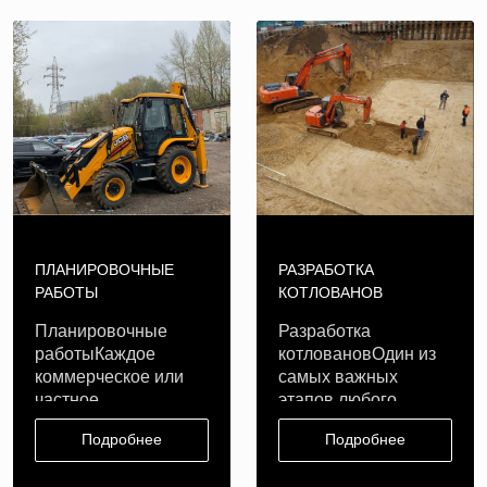
ПЛАНИРОВОЧНЫЕ
РАЗРАБОТКА
РАБОТЫ
КОТЛОВАНОВ
Планировочные
Разработка
работыКаждое
котловановОдин из
коммерческое или
самых важных
частное
этапов любого
строительство
строительства
Подробнее
Подробнее
начинается с п..
является р..