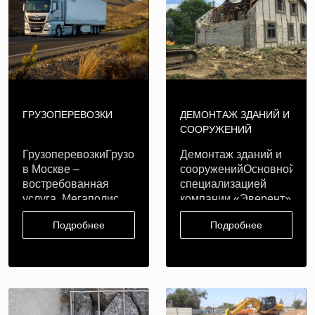
ГРУЗОПЕРЕВОЗКИ
ДЕМОНТАЖ ЗДАНИЙ И
СООРУЖЕНИЙ
ГрузоперевозкиГрузоперевозки
Демонтаж зданий и
в Москве –
сооруженийОсновной
востребованная
специализацией
услуга. Мегаполис
компании «Эверент»
ведет а..
является ..
Подробнее
Подробнее