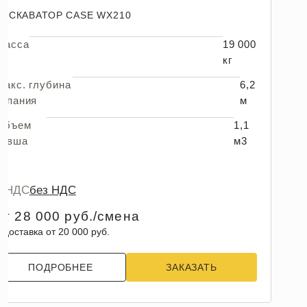
ЭКСКАВАТОР CASE WX210
Масса
19 000
кг
Макс. глубина
6,2
копания
м
Объем
1,1
ковша
м3
с НДС
без НДС
от 28 000 руб./смена
 доставка от 20 000 руб.
ПОДРОБНЕЕ
ЗАКАЗАТЬ