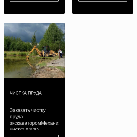
ЧИСТКА ПРУДА
Заказать чистку
пруда
экскаваторомМеханизированная
чистка пруда
экскаватором— сл..