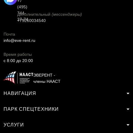
+7
(495)
744-
Дополнительный
(мессенджеры)
37-74
+79260034540
Почта
info@eve-rent.ru
Время работы
c 8:00 до 20:00
ЭВЕРЕНТ -
члены НААСТ
НАВИГАЦИЯ
ПАРК СПЕЦТЕХНИКИ
УСЛУГИ