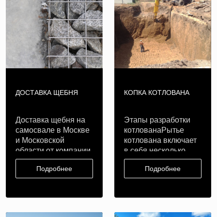
ДОСТАВКА ЩЕБНЯ
КОПКА КОТЛОВАНА
Доставка щебня на
Этапы разработки
самосвале в Москве
котлованаРытье
и Московской
котлована включает
области от компании
в себя несколько
«Эверент» ..
этапов:геоде..
Подробнее
Подробнее