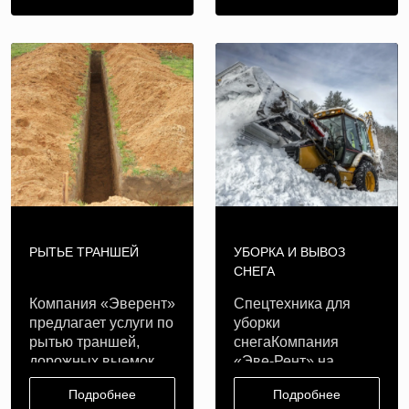
РЫТЬЕ ТРАНШЕЙ
УБОРКА И ВЫВОЗ
СНЕГА
Компания «Эверент»
Спецтехника для
предлагает услуги по
уборки
рытью траншей,
снегаКомпания
дорожных выемок,
«Эве-Рент» на
каналов ..
протяжении 6 лет
Подробнее
Подробнее
оказывает в ..