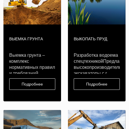
ВЫЕМКА ГРУНТА
ВЫКОПАТЬ ПРУД
Выемка грунта –
Разработка водоема
комплекс
спецтехникойПредлагае
нормативных правил
высокопроизводительны
и требований,
экскаваторы с г..
обеспечивающих
Подробнее
Подробнее
техноло..