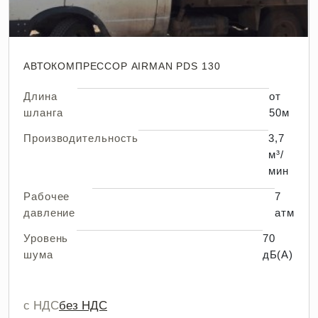
АВТОКОМПРЕССОР AIRMAN PDS 130
Длина
от
шланга
50м
Производительность
3,7
м³/
мин
Рабочее
7
давление
атм
Уровень
70
шума
дБ(А)
с НДС
без НДС