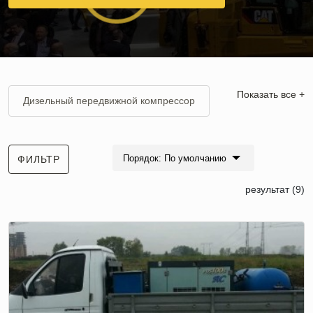
Показать все +
Дизельный передвижной компрессор
Аренда компрессора для опрессовки
Аренда компрессора для промывки
Порядок: По умолчанию
ФИЛЬТР
отопления
результат (9)
Аренда компрессора с молотками
Компрессор на 7 атмосфер
Аренда компрессора Kaeser
Передвижной компрессор