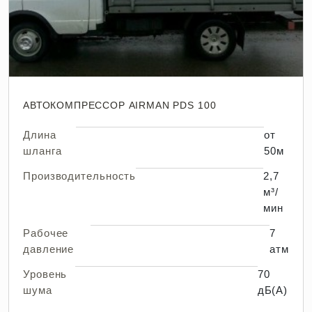
Аренда дизельного компрессора
Аренда компрессоров Atlas Copco
Аренда компрессора с отбойными
молотками
Аренда компрессора с бетоноломами
АВТОКОМПРЕССОР AIRMAN PDS 100
Аренда промышленного компрессора
Длина
от
шланга
50м
Производительность
2,7
м³/
мин
Рабочее
7
давление
атм
Уровень
70
шума
дБ(А)