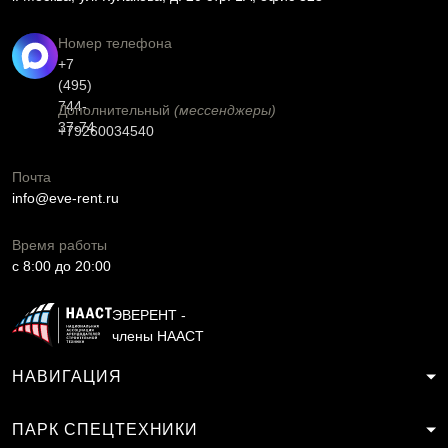
Номер телефона
+7
(495)
744-
Дополнительный
(мессенджеры)
37-74
+79260034540
Почта
info@eve-rent.ru
Время работы
c 8:00 до 20:00
ЭВЕРЕНТ -
члены НААСТ
НАВИГАЦИЯ
ПАРК СПЕЦТЕХНИКИ