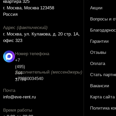
квартира 325
г. Москва, Москва 123458
Акции
Россия
Вопросы и о
Адрес
(фактический)
Благодарнос
г. Москва, ул. Кулакова, д. 20 стр. 1А,
офис 323
Гарантии
Отзывы
Номер телефона
+7
Оплата
(495)
Дополнительный
(мессенджеры)
744-
Стать партн
+79260034540
37-74
Вакансии
Почта
info@eve-rent.ru
Карта сайта
Политика к
Время работы