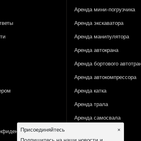
Аренда мини-погрузчика
тветы
Аренда экскаватора
ти
Аренда манипулятора
Аренда автокрана
Аренда бортового автотра
Аренда автокомпрессора
ером
Аренда катка
Аренда трала
Аренда самосвала
Присоединяйтесь
×
онфиденциальности
Производители
Подпишитесь на наши новости и