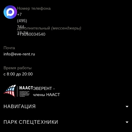
Номер телефона
+7
(495)
744-
Дополнительный
(мессенджеры)
37-74
+79260034540
Почта
info@eve-rent.ru
Время работы
c 8:00 до 20:00
ЭВЕРЕНТ -
члены НААСТ
НАВИГАЦИЯ
ПАРК СПЕЦТЕХНИКИ