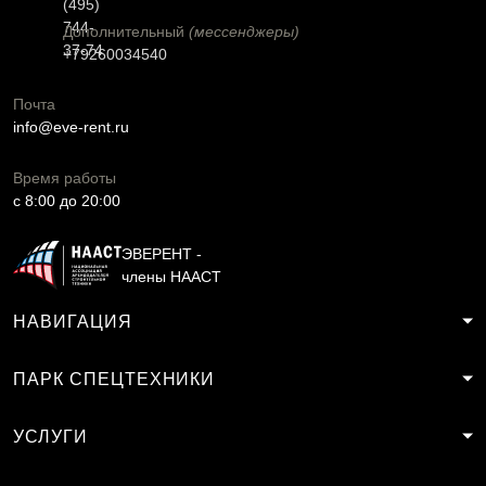
(495)
744-
Дополнительный
(мессенджеры)
37-74
+79260034540
Почта
info@eve-rent.ru
Время работы
c 8:00 до 20:00
ЭВЕРЕНТ -
члены НААСТ
НАВИГАЦИЯ
ПАРК СПЕЦТЕХНИКИ
УСЛУГИ