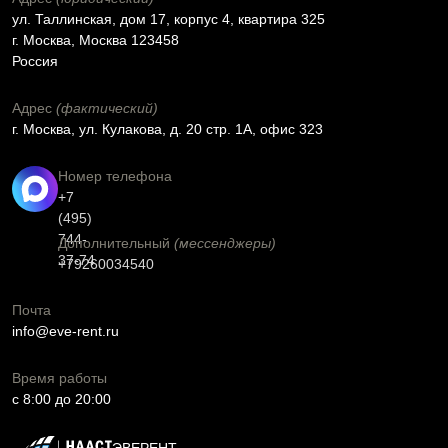
ул. Таллинская, дом 17, корпус 4, квартира 325
г. Москва, Москва 123458
Россия
Адрес
(фактический)
г. Москва, ул. Кулакова, д. 20 стр. 1А, офис 323
Номер телефона
+7
(495)
744-
Дополнительный
(мессенджеры)
37-74
+79260034540
Почта
info@eve-rent.ru
Время работы
c 8:00 до 20:00
ЭВЕРЕНТ -