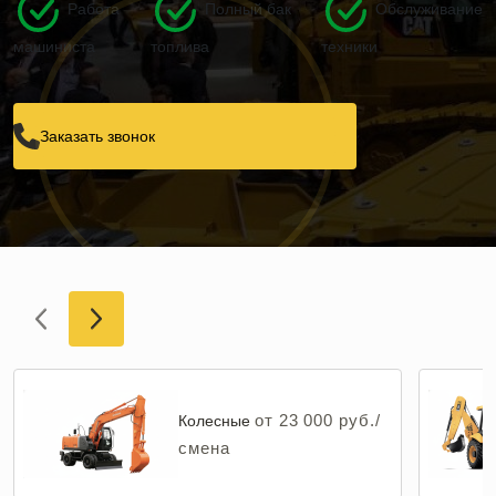
Работа
Полный бак
Обслуживание
машиниста
топлива
техники
Заказать звонок
от 23 000 руб./
Колесные
смена