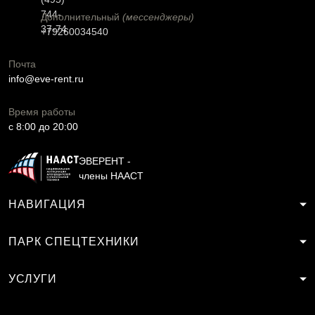
744-
Дополнительный
(мессенджеры)
37-74
+79260034540
Почта
info@eve-rent.ru
Время работы
c 8:00 до 20:00
ЭВЕРЕНТ -
члены НААСТ
НАВИГАЦИЯ
ПАРК СПЕЦТЕХНИКИ
УСЛУГИ