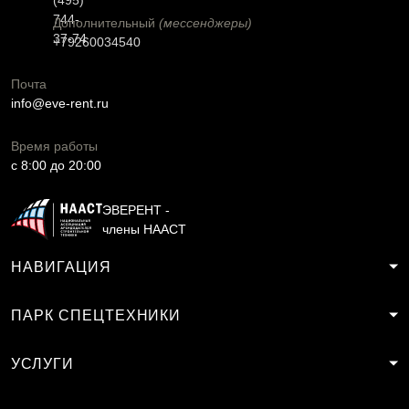
(495)
744-
Дополнительный
(мессенджеры)
37-74
+79260034540
Почта
info@eve-rent.ru
Время работы
c 8:00 до 20:00
ЭВЕРЕНТ -
члены НААСТ
НАВИГАЦИЯ
ПАРК СПЕЦТЕХНИКИ
УСЛУГИ