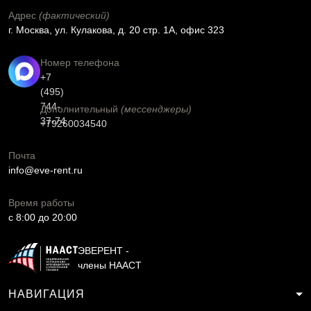
Адрес
(фактический)
г. Москва, ул. Кулакова, д. 20 стр. 1А, офис 323
Номер телефона
+7
(495)
744-
Дополнительный
(мессенджеры)
37-74
+79260034540
Почта
info@eve-rent.ru
Время работы
c 8:00 до 20:00
ЭВЕРЕНТ -
члены НААСТ
НАВИГАЦИЯ