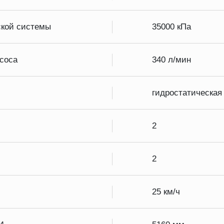
ской системы
35000 кПа
асоса
340 л/мин
гидростатическая
2
2
25 км/ч