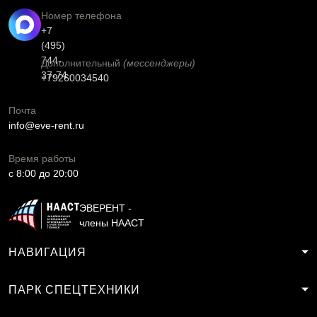
Номер телефона
+7
(495)
744-
Дополнительный
(мессенджеры)
37-74
+79260034540
Почта
info@eve-rent.ru
Время работы
c 8:00 до 20:00
ЭВЕРЕНТ -
члены НААСТ
НАВИГАЦИЯ
ПАРК СПЕЦТЕХНИКИ