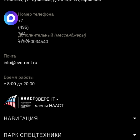
Номер телефона
+7
(495)
744-
Дополнительный
(мессенджеры)
37-74
+79260034540
Почта
info@eve-rent.ru
Время работы
c 8:00 до 20:00
ЭВЕРЕНТ -
члены НААСТ
НАВИГАЦИЯ
ПАРК СПЕЦТЕХНИКИ