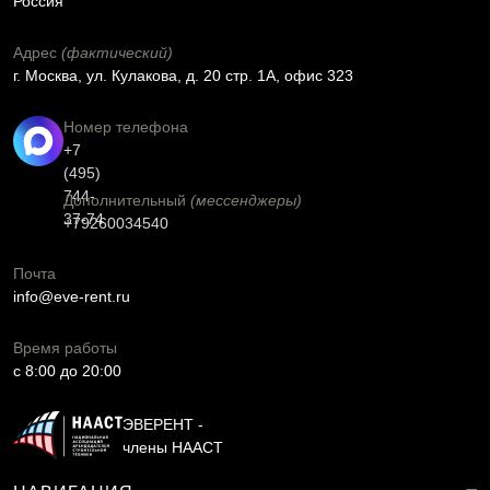
Россия
Адрес
(фактический)
г. Москва, ул. Кулакова, д. 20 стр. 1А, офис 323
Номер телефона
+7
(495)
744-
Дополнительный
(мессенджеры)
37-74
+79260034540
Почта
info@eve-rent.ru
Время работы
c 8:00 до 20:00
ЭВЕРЕНТ -
члены НААСТ