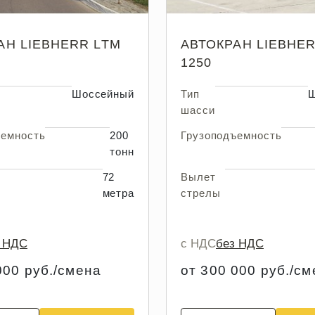
АН LIEBHERR LTM
АВТОКРАН LIEBHER
1250
Шоссейный
Тип
Ш
шасси
ъемность
200
Грузоподъемность
тонн
72
Вылет
метра
стрелы
з НДС
с НДС
без НДС
000 руб./смена
от 300 000 руб./с