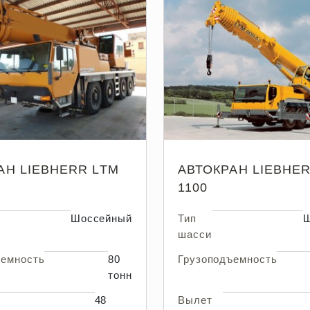
АН LIEBHERR LTM
АВТОКРАН LIEBHER
1100
Шоссейный
Тип
Ш
шасси
ъемность
80
Грузоподъемность
тонн
48
Вылет