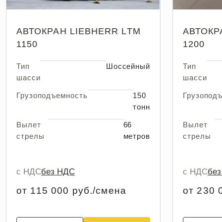
АВТОКРАН LIEBHERR LTM
АВТОКР
1150
1200
Тип
Шоссейный
Тип
шасси
шасси
Грузоподъемность
150
Грузопод
тонн
Вылет
66
Вылет
стрелы
метров
стрелы
с НДС
без НДС
с НДС
бе
от 115 000 руб./смена
от 230 