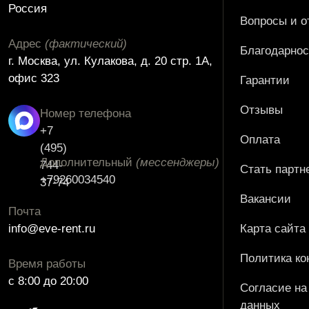
Россия
Вопросы и о
Адрес
(фактический)
Благодарнос
г. Москва, ул. Кулакова, д. 20 стр. 1А,
офис 323
Гарантии
Отзывы
Номер телефона
+7
Оплата
(495)
Дополнительный
(мессенджеры)
744-
Стать партн
+79260034540
37-74
Вакансии
Почта
info@eve-rent.ru
Карта сайта
Политика к
Время работы
c 8:00 до 20:00
Согласие на
данных