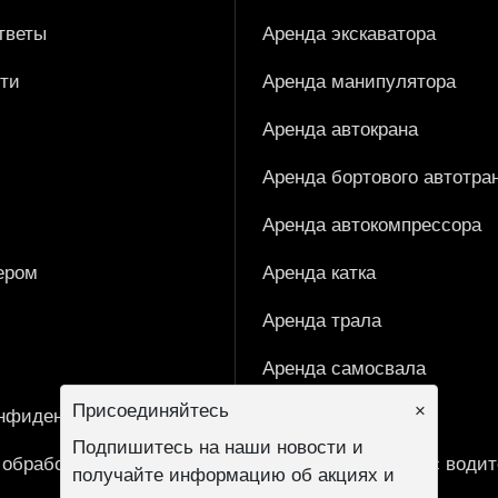
тветы
Аренда экскаватора
ти
Аренда манипулятора
Аренда автокрана
Аренда бортового автотра
Аренда автокомпрессора
ером
Аренда катка
Аренда трала
Аренда самосвала
Присоединяйтесь
×
онфиденциальности
Производители
Подпишитесь на наши новости и
 обработку персональных
Мини‑экскаваторы с води
получайте информацию об акциях и