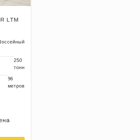
R LTM
оссейный
250
тонн
96
метров
мена