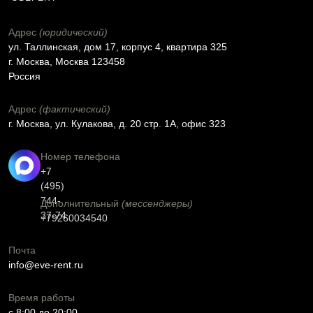
Адрес
(юридический)
ул. Таллинская, дом 17, корпус 4, квартира 325
г. Москва, Москва 123458
Россия
Адрес
(фактический)
г. Москва, ул. Кулакова, д. 20 стр. 1А, офис 323
Номер телефона
+7
(495)
744-
Дополнительный
(мессенджеры)
37-74
+79260034540
Почта
info@eve-rent.ru
Время работы
c 8:00 до 20:00