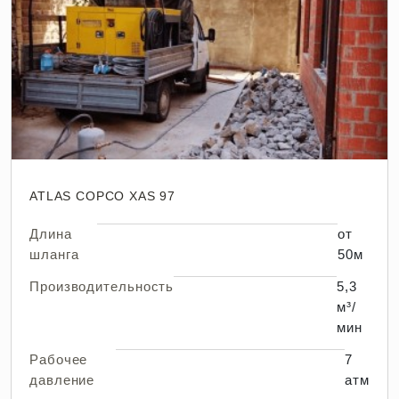
ATLAS COPCO XAS 97
Длина
от
шланга
50м
Производительность
5,3
м³/
мин
Рабочее
7
давление
атм