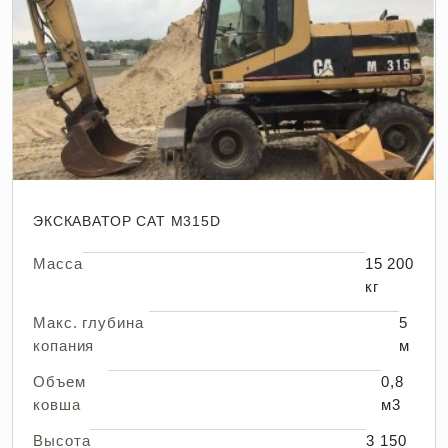
ЭКСКАВАТОР CAT M315D
Масса
15 200
кг
Макс. глубина
5
копания
м
Объем
0,8
ковша
м3
Высота
3 150