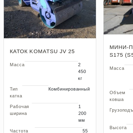
МИНИ-П
КАТОК KOMATSU JV 25
S175 (S
Масса
2
Масса
450
кг
Тип
Комбинированный
Объем
катка
ковша
Рабочая
1
Грузопод
ширина
200
мм
Высота
Частота
55