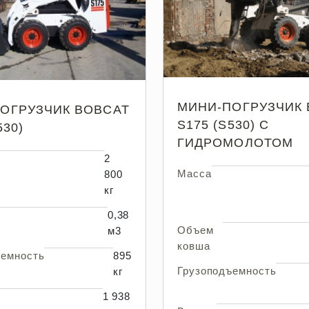
МИНИ-ПОГРУЗЧИК 
ОГРУЗЧИК BOBCAT
S175 (S530) С
530)
ГИДРОМОЛОТОМ
2
Масса
800
кг
0,38
Объем
м3
ковша
ъемность
895
Грузоподъемность
кг
1 938