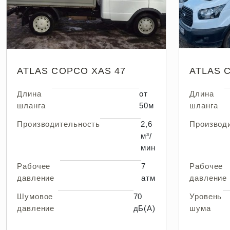
ATLAS COPCO XAS 47
ATLAS 
Длина
от
Длина
шланга
50м
шланга
Производительность
2,6
Производ
м³/
мин
Рабочее
7
Рабочее
давление
атм
давление
Шумовое
70
Уровень
давление
дБ(А)
шума