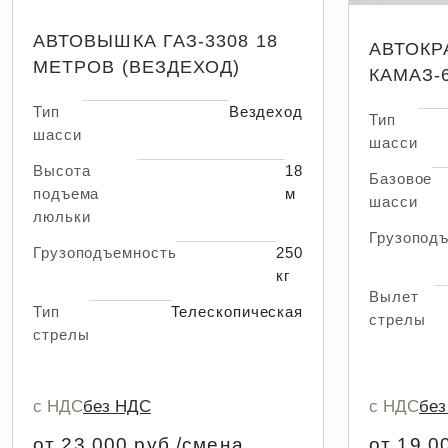
АВТОВЫШКА ГАЗ-3308 18
АВТОКР
МЕТРОВ (ВЕЗДЕХОД)
КАМАЗ-
Тип
Вездеход
Тип
шасси
шасси
Высота
18
Базовое
подъема
м
шасси
люльки
Грузопод
Грузоподъемность
250
кг
Вылет
Тип
Телескопическая
стрелы
стрелы
с НДС
без НДС
с НДС
бе
от 23 000 руб./смена
от 19 0