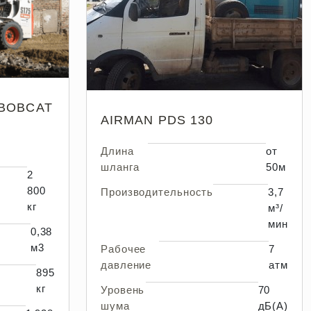
BOBCAT
AIRMAN PDS 130
Длина
от
шланга
50м
2
800
Производительность
3,7
кг
м³/
мин
0,38
м3
Рабочее
7
давление
атм
895
кг
Уровень
70
шума
дБ(А)