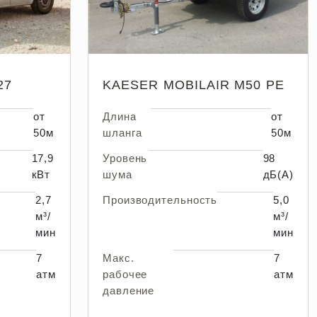
27
KAESER MOBILAIR M50 PE
от
Длина
от
50м
шланга
50м
17,9
Уровень
98
кВт
шума
дБ(А)
2,7
Производительность
5,0
м³/
м³/
мин
мин
7
Макс.
7
атм
рабочее
атм
давление