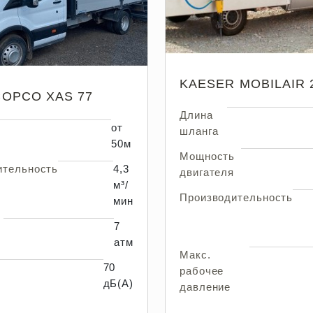
KAESER MOBILAIR 
COPCO XAS 77
Длина
от
шланга
50м
Мощность
ительность
4,3
двигателя
м³/
Производительность
мин
7
атм
Макс.
70
рабочее
дБ(А)
давление