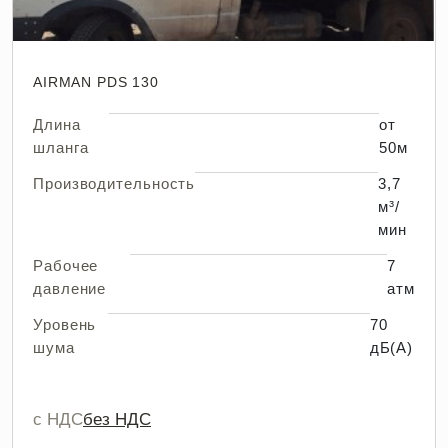
AIRMAN PDS 130
Длина
от
шланга
50м
Производительность
3,7
м³/
мин
Рабочее
7
давление
атм
Уровень
70
шума
дБ(А)
с НДС
без НДС