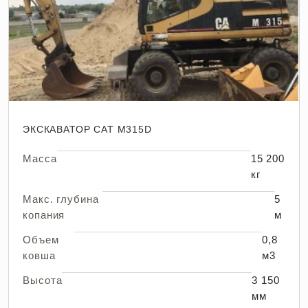
ЭКСКАВАТОР CAT M315D
Масса
15 200
кг
Макс. глубина
5
копания
м
Объем
0,8
ковша
м3
Высота
3 150
мм