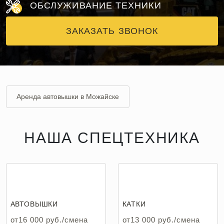
ОБСЛУЖИВАНИЕ ТЕХНИКИ
ЗАКАЗАТЬ ЗВОНОК
Аренда автовышки в Можайске
Аренда катка в Можайске
Аренда трала в Можайске
НАША СПЕЦТЕХНИКА
Аренда экскаватора в Можайске
АВТОВЫШКИ
КАТКИ
от16 000 руб./смена
от13 000 руб./смена