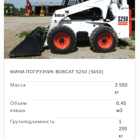
МИНИ-ПОГРУЗЧИК BOBCAT S250 (S650)
Масса
3 550
кг
Объем
0,45
ковша
м3
Грузоподъемность
1
200
кг