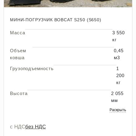
МИНИ-ПОГРУЗЧИК BOBCAT S250 (S650)
Масса
3 550
кг
Объем
0,45
ковша
м3
Грузоподъемность
1
200
кг
Высота
2 055
мм
Раскрыть
с НДС
без НДС