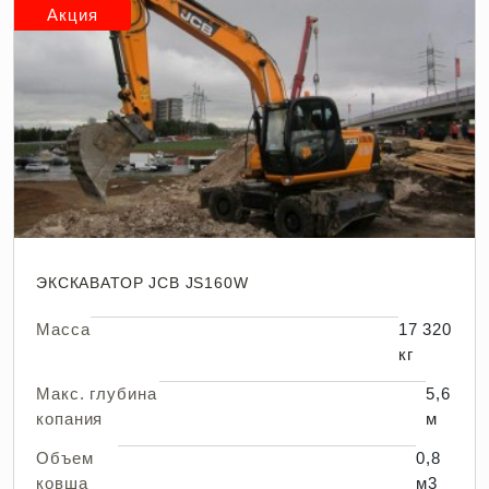
Акция
ЭКСКАВАТОР JCB JS160W
Масса
17 320
кг
Макс. глубина
5,6
копания
м
Объем
0,8
ковша
м3