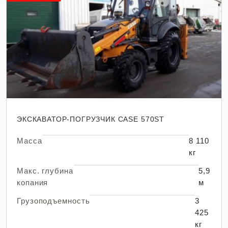
ЭКСКАВАТОР-ПОГРУЗЧИК CASE 570ST
Масса
8 110
кг
Макс. глубина
5,9
копания
м
Грузоподъемность
3
425
кг