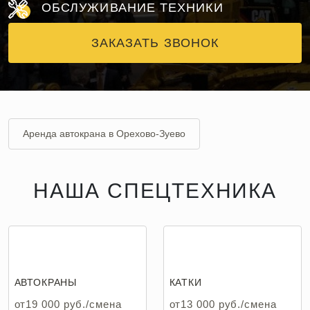
ОБСЛУЖИВАНИЕ ТЕХНИКИ
ЗАКАЗАТЬ ЗВОНОК
Аренда автокрана в Орехово-Зуево
Аренда катка в Орехово-Зуево
НАША СПЕЦТЕХНИКА
Аренда манипулятора в Орехово-Зуево
Аренда мини-погрузчика в Орехово-Зуево
Аренда экскаватора погрузчика в Орехово-Зуево
АВТОКРАНЫ
КАТКИ
Аренда бортового автомобиля в Орехово-Зуево
от19 000 руб./смена
от13 000 руб./смена