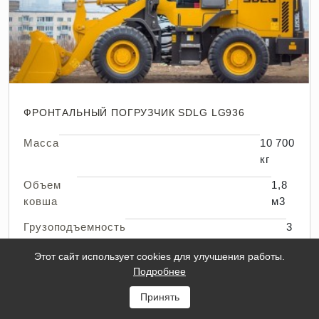
ФРОНТАЛЬНЫЙ ПОГРУЗЧИК SDLG LG936
Масса
10 700
кг
Объем
1,8
ковша
м3
Грузоподъемность
3
т
Этот сайт использует cookies для улучшения работы.
Высота
3 170
Подробнее
мм
Принять
Раскрыть