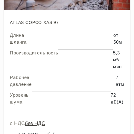
ATLAS COPCO XAS 97
Длина
от
шланга
50м
Производительность
5,3
м³/
мин
Рабочее
7
давление
атм
Уровень
72
шума
дБ(А)
с НДС
без НДС