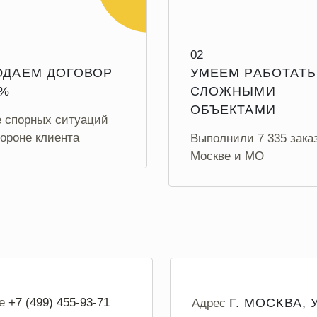
02
ДАЕМ ДОГОВОР
УМЕЕМ РАБОТАТЬ
0%
СЛОЖНЫМИ
ОБЪЕКТАМИ
е спорных ситуаций
СКИДКИ НА
ПРИГЛАСИ ДРУГА –
ороне клиента
Выполнили 7 335 зака
НИКУ
СКИДКУ
Москве и МО
1.00 до 6.00 - скидка 5%
4 000 рублей на следующий 
 СКИДКУ -5%
ПРИГЛАСИ ДРУГА
е
+7 (499) 455-93-71
Г. МОСКВА, 
Адрес