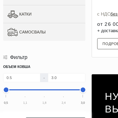
с НДС
бе
КАТКИ
от 26 0
+ доставк
САМОСВАЛЫ
ПОДРО
Фильтр
ОБЪЕМ КОВША
-
Н
0,5
1,1
1,8
2,4
3,0
В