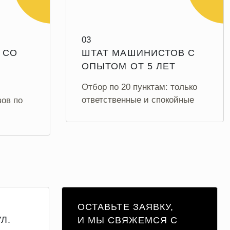
03
 СО
ШТАТ МАШИНИСТОВ С
ОПЫТОМ ОТ 5 ЛЕТ
Отбор по 20 пунктам: только
 ПОЛУЧИ
СКИДКА 2000 ₽ НА ПЕРВЫЙ
ответственные и спокойные
зов по
ЗАКАЗ
заказ
За прохождение квиза
ПОЛУЧИТЬ ПОДАРОК
ОСТАВЬТЕ ЗАЯВКУ,
УЛ.
И МЫ СВЯЖЕМСЯ С