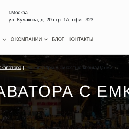
г.Москва
ул. Кулакова, д. 20 стр. 1А, офис 323
И
О КОМПАНИИ
БЛОГ
КОНТАКТЫ
скаватора
Экскаваторы с емкостью ковша 0,5 м3
АВАТОРА С Е