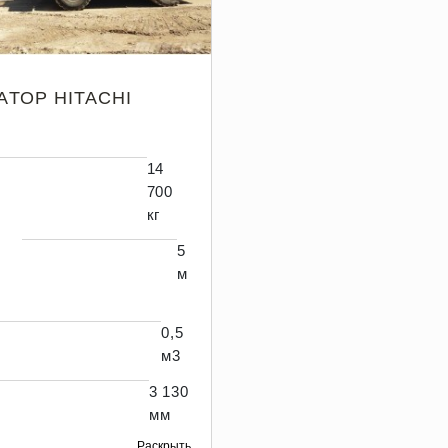
АТОР HITACHI
14
700
кг
5
м
0,5
м3
3 130
мм
Раскрыть