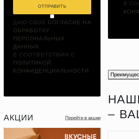
В С
ОТПРАВИТЬ
КОН
ДАЮ СВОЕ
СОГЛАСИЕ НА
ОБРАБОТКУ
ПЕРСОНАЛЬНЫХ
ДАННЫХ
В СООТВЕТСТВИИ С
ПОЛИТИКОЙ
КОНФИДЕНЦИАЛЬНОСТИ
Преимущес
НАШ
– В
АКЦИИ
Перейти в акции