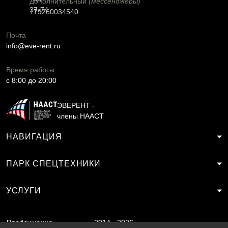
Дополнительный
(мессенджеры)
37-74
+79260034540
Почта
info@eve-rent.ru
Время работы
c 8:00 до 20:00
ЭВЕРЕНТ -
члены НААСТ
НАВИГАЦИЯ
ПАРК СПЕЦТЕХНИКИ
УСЛУГИ
Продвижение
2014 - 2026