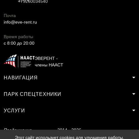
37-74
+79260034540
Почта
info@eve-rent.ru
Время работы
c 8:00 до 20:00
ЭВЕРЕНТ -
члены НААСТ
НАВИГАЦИЯ
ПАРК СПЕЦТЕХНИКИ
УСЛУГИ
Продвижение
2014 - 2026
сайта
SF.RU
Этот сайт использует cookies для улучшения работы.