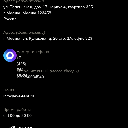
Адрес
(юридический)
ул. Таллинская, дом 17, корпус 4, квартира 325
г. Москва, Москва 123458
Россия
Адрес
(фактический)
г. Москва, ул. Кулакова, д. 20 стр. 1А, офис 323
Номер телефона
+7
(495)
744-
Дополнительный
(мессенджеры)
37-74
+79260034540
Почта
info@eve-rent.ru
Время работы
c 8:00 до 20:00