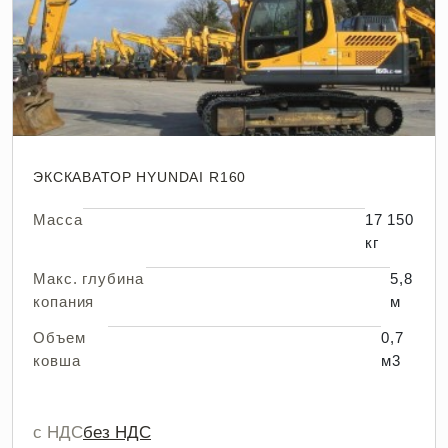
ЭКСКАВАТОР HYUNDAI R160
Масса
17 150
кг
Макс. глубина
5,8
копания
м
Объем
0,7
ковша
м3
с НДС
без НДС