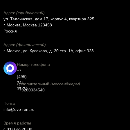
Адрес
(юридический)
ул. Таллинская, дом 17, корпус 4, квартира 325
г. Москва, Москва 123458
Россия
Адрес
(фактический)
г. Москва, ул. Кулакова, д. 20 стр. 1А, офис 323
Номер телефона
+7
(495)
744-
Дополнительный
(мессенджеры)
37-74
+79260034540
Почта
info@eve-rent.ru
Время работы
c 8:00 до 20:00