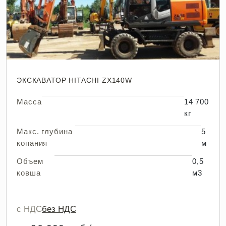
ЭКСКАВАТОР HITACHI ZX140W
Масса
14 700
кг
Макс. глубина
5
копания
м
Объем
0,5
ковша
м3
с НДС
без НДС