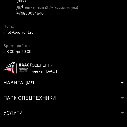
(495)
744-
Дополнительный
(мессенджеры)
37-74
+79260034540
Почта
info@eve-rent.ru
Время работы
c 8:00 до 20:00
ЭВЕРЕНТ -
члены НААСТ
НАВИГАЦИЯ
ПАРК СПЕЦТЕХНИКИ
УСЛУГИ