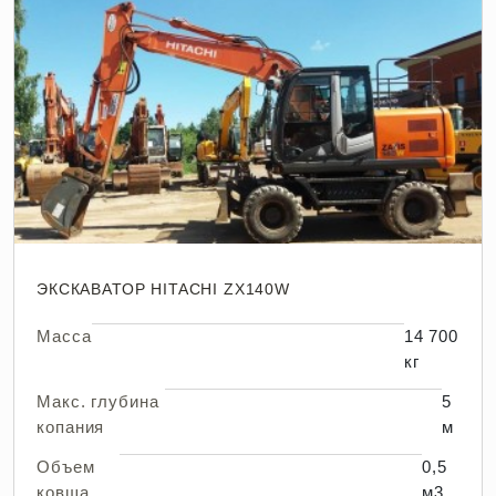
ЭКСКАВАТОР HITACHI ZX140W
Масса
14 700
кг
Макс. глубина
5
копания
м
Объем
0,5
ковша
м3