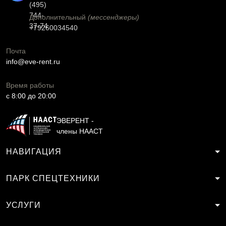
(495)
744-
Дополнительный
(мессенджеры)
37-74
+79260034540
Почта
info@eve-rent.ru
Время работы
c 8:00 до 20:00
ЭВЕРЕНТ -
члены НААСТ
НАВИГАЦИЯ
ПАРК СПЕЦТЕХНИКИ
УСЛУГИ