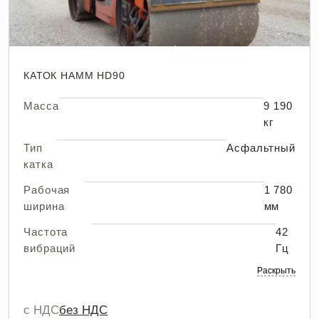
КАТОК HAMM HD90
Масса
9 190
кг
Тип
Асфальтный
катка
Рабочая
1 780
ширина
мм
Частота
42
вибраций
Гц
Раскрыть
с НДС
без НДС