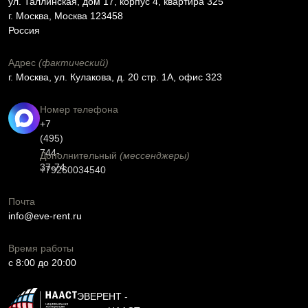
ул. Таллинская, дом 17, корпус 4, квартира 325
г. Москва, Москва 123458
Россия
Адрес
(фактический)
г. Москва, ул. Кулакова, д. 20 стр. 1А, офис 323
Номер телефона
+7
(495)
744-
Дополнительный
(мессенджеры)
37-74
+79260034540
Почта
info@eve-rent.ru
Время работы
c 8:00 до 20:00
ЭВЕРЕНТ -