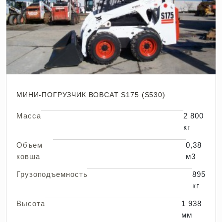
МИНИ-ПОГРУЗЧИК BOBCAT S175 (S530)
Масса
2 800
кг
Объем
0,38
ковша
м3
Грузоподъемность
895
кг
Высота
1 938
мм