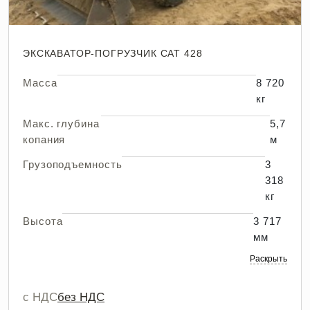
ЭКСКАВАТОР-ПОГРУЗЧИК CAT 428
Масса
8 720
кг
Макс. глубина
5,7
копания
м
Грузоподъемность
3
318
кг
Высота
3 717
мм
Раскрыть
с НДС
без НДС