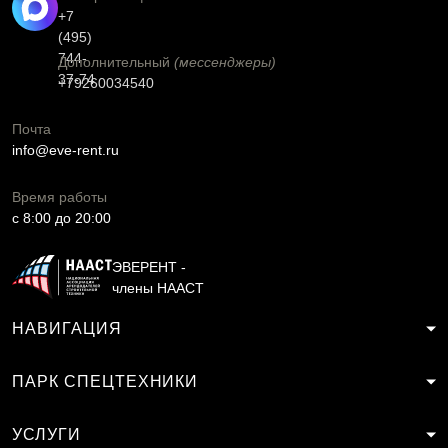
+7
(495)
744-
Дополнительный
(мессенджеры)
37-74
+79260034540
Почта
info@eve-rent.ru
Время работы
c 8:00 до 20:00
ЭВЕРЕНТ -
члены НААСТ
НАВИГАЦИЯ
ПАРК СПЕЦТЕХНИКИ
УСЛУГИ