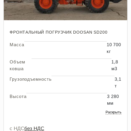
ФРОНТАЛЬНЫЙ ПОГРУЗЧИК DOOSAN SD200
Масса
10 700
кг
Объем
1,8
ковша
м3
Грузоподъемность
3,1
т
Высота
3 280
мм
Раскрыть
с НДС
без НДС