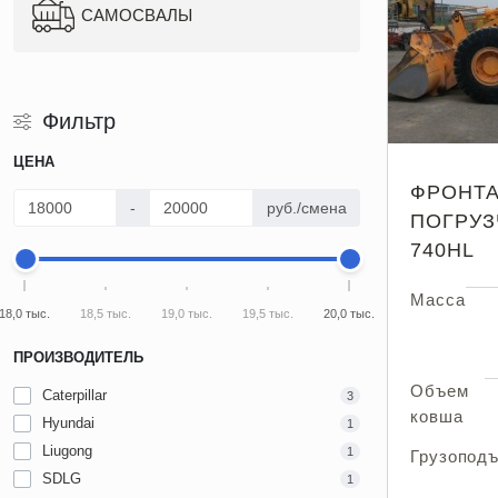
САМОСВАЛЫ
Фильтр
ЦЕНА
ФРОНТ
-
руб./смена
ПОГРУЗ
740HL
Масса
18,0 тыс.
18,5 тыс.
19,0 тыс.
19,5 тыс.
20,0 тыс.
ПРОИЗВОДИТЕЛЬ
Объем
Caterpillar
3
ковша
Hyundai
1
Liugong
1
Грузопод
SDLG
1