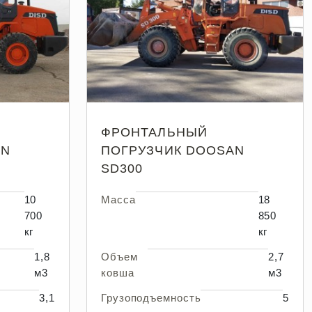
ФРОНТАЛЬНЫЙ
AN
ПОГРУЗЧИК DOOSAN
SD300
10
Масса
18
700
850
кг
кг
1,8
Объем
2,7
м3
ковша
м3
3,1
Грузоподъемность
5