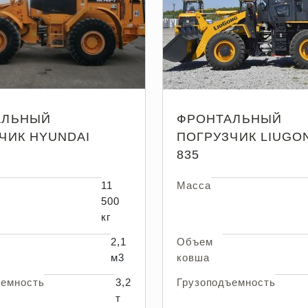
АЛЬНЫЙ
ФРОНТАЛЬНЫЙ
ЧИК HYUNDAI
ПОГРУЗЧИК LIUGO
835
11
Масса
500
кг
2,1
Объем
м3
ковша
ъемность
3,2
Грузоподъемность
т