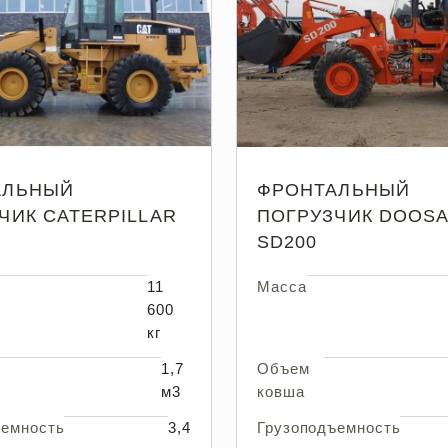
АЛЬНЫЙ
ФРОНТАЛЬНЫЙ
ЧИК CATERPILLAR
ПОГРУЗЧИК DOOS
SD200
11
Масса
600
кг
1,7
Объем
м3
ковша
ъемность
3,4
Грузоподъемность