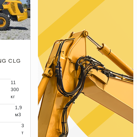
NG CLG
11
300
кг
1,9
м3
3
т