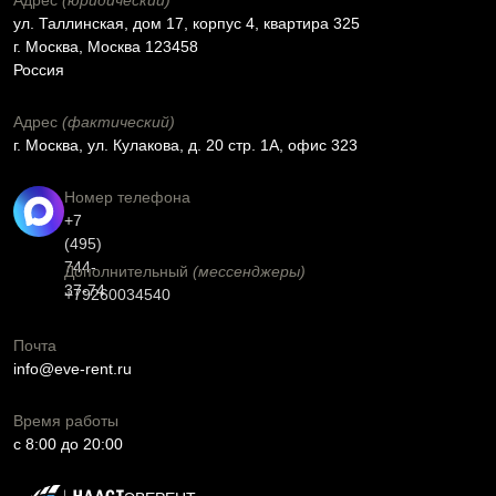
Адрес
(юридический)
ул. Таллинская, дом 17, корпус 4, квартира 325
г. Москва, Москва 123458
Россия
Адрес
(фактический)
г. Москва, ул. Кулакова, д. 20 стр. 1А, офис 323
Номер телефона
+7
(495)
744-
Дополнительный
(мессенджеры)
37-74
+79260034540
Почта
info@eve-rent.ru
Время работы
c 8:00 до 20:00