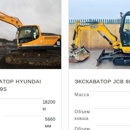
АТОР HYUNDAI
ЭКСКАВАТОР JCB 8
 9S
Масса
18200
кг
Объем
ковша
5660
мм
Объем