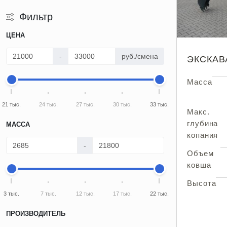
Фильтр
ЦЕНА
-
руб./смена
ЭКСКАВ
Масса
21 тыс.
24 тыс.
27 тыс.
30 тыс.
33 тыс.
Макс.
глубина
МАССА
копания
-
Объем
ковша
Высота
3 тыс.
7 тыс.
12 тыс.
17 тыс.
22 тыс.
ПРОИЗВОДИТЕЛЬ