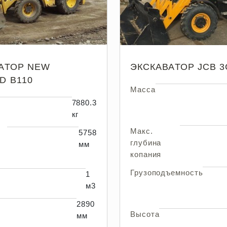
АТОР NEW
ЭКСКАВАТОР JCB 3
D B110
Масса
7880.3
кг
Макс.
5758
глубина
мм
копания
Грузоподъемность
1
м3
2890
Высота
мм