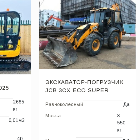
ЭКСКАВАТОР-ПОГРУЗЧИК
025
JCB 3CX ECO SUPER
2685
Равноколесный
Да
кг
Масса
8
0,01м3
550
кг
40