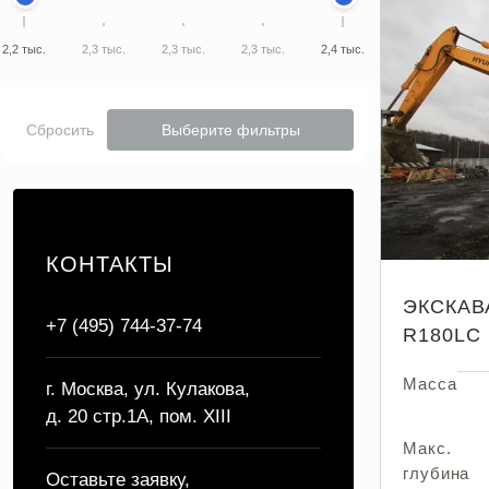
2,2 тыс.
2,3 тыс.
2,3 тыс.
2,3 тыс.
2,4 тыс.
Сбросить
Выберите фильтры
КОНТАКТЫ
ЭКСКАВ
+7 (495) 744-37-74
R180LC
Масса
г. Москва, ул. Кулакова,
д. 20 стр.1А, пом. XIII
Макс.
глубина
Оставьте заявку,