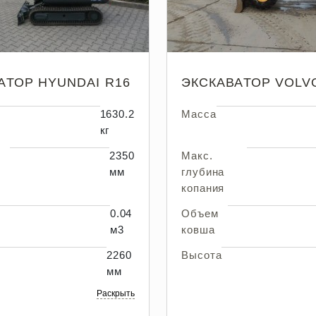
АТОР HYUNDAI R16
ЭКСКАВАТОР VOLVO
1630.2
Масса
кг
2350
Макс.
мм
глубина
копания
0.04
Объем
м3
ковша
2260
Высота
мм
Раскрыть