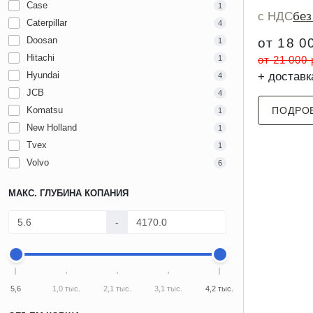
Case
1
с НДС
бе
Caterpillar
4
Doosan
от 18 0
1
Hitachi
1
от 21 000
Hyundai
+ доставк
4
JCB
4
Komatsu
ПОДРО
1
New Holland
1
Tvex
1
Volvo
6
МАКС. ГЛУБИНА КОПАНИЯ
-
5,6
1,0 тыс.
2,1 тыс.
3,1 тыс.
4,2 тыс.