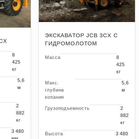
ЭКСКАВАТОР JCB 3CX С
CX
ГИДРОМОЛОТОМ
8
Масса
8
425
425
кг
кг
5,6
Макс.
5,6
м
глубина
м
копания
2
Грузоподъемность
2
882
882
кг
кг
3 480
Высота
3 480
мм