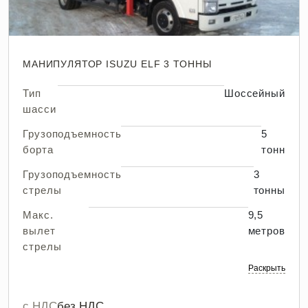
МАНИПУЛЯТОР ISUZU ELF 3 ТОННЫ
Тип
Шоссейный
шасси
Грузоподъемность
5
борта
тонн
Грузоподъемность
3
стрелы
тонны
Макс.
9,5
вылет
метров
стрелы
Раскрыть
с НДС
без НДС