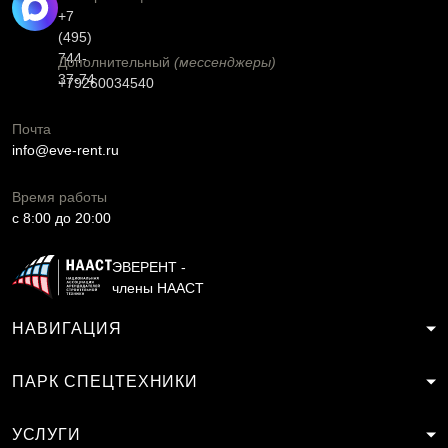
+7
(495)
744-
Дополнительный
(мессенджеры)
37-74
+79260034540
Почта
info@eve-rent.ru
Время работы
c 8:00 до 20:00
ЭВЕРЕНТ -
члены НААСТ
НАВИГАЦИЯ
ПАРК СПЕЦТЕХНИКИ
УСЛУГИ