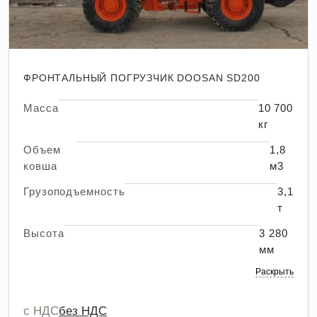
ФРОНТАЛЬНЫЙ ПОГРУЗЧИК DOOSAN SD200
Масса
10 700
кг
Объем
1,8
ковша
м3
Грузоподъемность
3,1
т
Высота
3 280
мм
Раскрыть
с НДС
без НДС