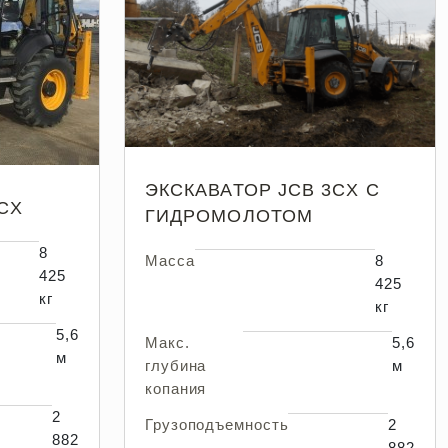
ЭКСКАВАТОР JCB 3CX С
CX
ГИДРОМОЛОТОМ
8
Масса
8
425
425
кг
кг
5,6
Макс.
5,6
м
глубина
м
копания
2
Грузоподъемность
2
882
882