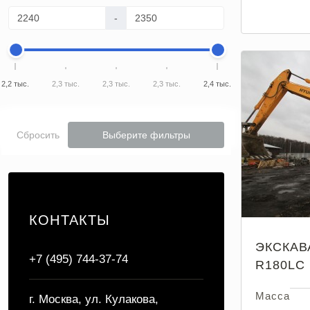
-
2,2 тыс.
2,3 тыс.
2,3 тыс.
2,3 тыс.
2,4 тыс.
Сбросить
Выберите фильтры
КОНТАКТЫ
ЭКСКАВ
+7 (495) 744-37-74
R180LC
Масса
г. Москва, ул. Кулакова,