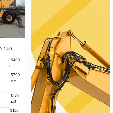
 140
15400
кг
5700
мм
0,75
м3
3110