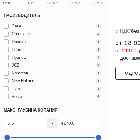
3 тыс.
7 тыс.
12 тыс.
17 тыс.
22 тыс.
ПРОИЗВОДИТЕЛЬ
Case
1
с НДС
бе
Caterpillar
4
Doosan
от 18 0
1
Hitachi
1
от 21 000
Hyundai
+ доставк
4
JCB
4
Komatsu
ПОДРО
1
New Holland
1
Tvex
1
Volvo
6
МАКС. ГЛУБИНА КОПАНИЯ
-