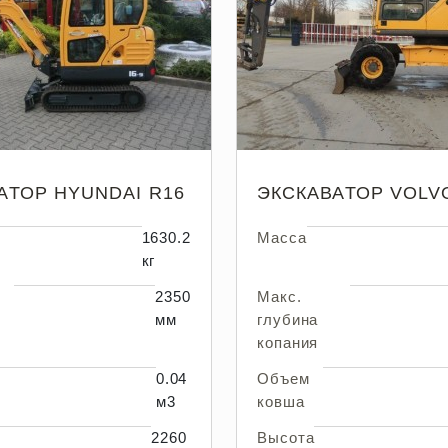
АТОР HYUNDAI R16
ЭКСКАВАТОР VOLVO
1630.2
Масса
кг
2350
Макс.
мм
глубина
копания
0.04
Объем
м3
ковша
2260
Высота