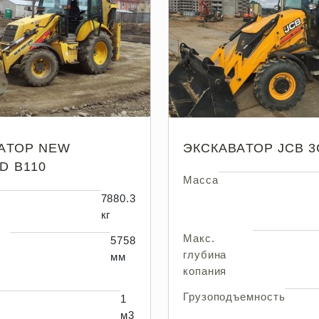
АТОР NEW
ЭКСКАВАТОР JCB 3
D B110
Масса
7880.3
кг
Макс.
5758
глубина
мм
копания
Грузоподъемность
1
м3