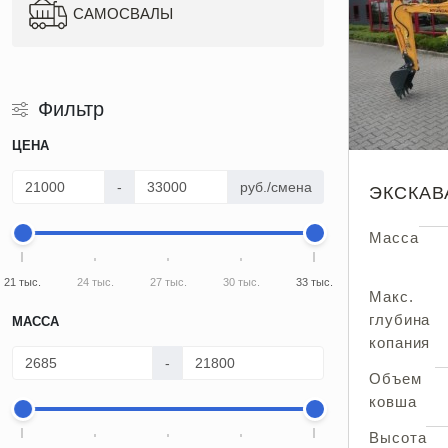
САМОСВАЛЫ
Фильтр
ЦЕНА
-
руб./смена
ЭКСКАВ
Масса
21 тыс.
24 тыс.
27 тыс.
30 тыс.
33 тыс.
Макс.
глубина
МАССА
копания
-
Объем
ковша
Высота