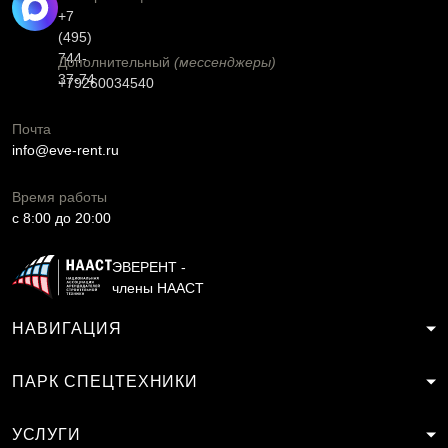
+7
(495)
744-
Дополнительный
(мессенджеры)
37-74
+79260034540
Почта
info@eve-rent.ru
Время работы
c 8:00 до 20:00
ЭВЕРЕНТ -
члены НААСТ
НАВИГАЦИЯ
ПАРК СПЕЦТЕХНИКИ
УСЛУГИ