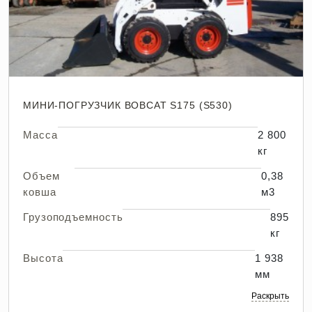
МИНИ-ПОГРУЗЧИК BOBCAT S175 (S530)
Масса
2 800
кг
Объем
0,38
ковша
м3
Грузоподъемность
895
кг
Высота
1 938
мм
Раскрыть