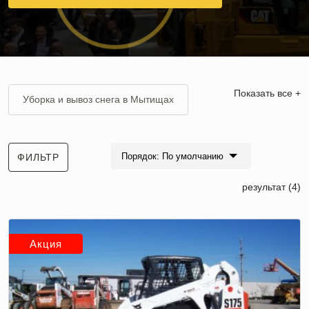
Показать все +
Уборка и вывоз снега в Мытищах
Очистка снега в Москве
Ежедневная уборка снега в Москве и
Порядок: По умолчанию
ФИЛЬТР
Московской области
результат (4)
Вывоз снега самосвалами с погрузкой
Акция