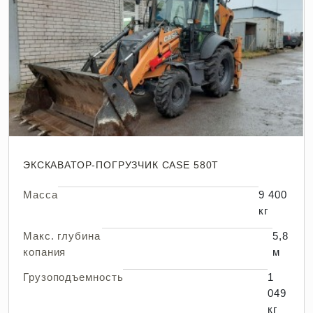
ЭКСКАВАТОР-ПОГРУЗЧИК CASE 580T
Масса
9 400
кг
Макс. глубина
5,8
копания
м
Грузоподъемность
1
049
кг