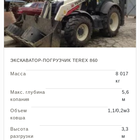
ЭКСКАВАТОР-ПОГРУЗЧИК TEREX 860
Масса
8 017
кг
Макс. глубина
5,6
копания
м
Объем
1,1/0,2м3
ковша
Высота
3,3
разгрузки
м