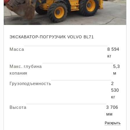
ЭКСКАВАТОР-ПОГРУЗЧИК VOLVO BL71
Масса
8 594
кг
Макс. глубина
5,3
копания
м
Грузоподъемность
2
530
кг
Высота
3 706
мм
Раскрыть