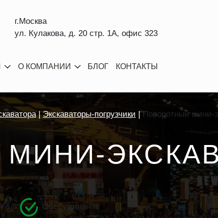
г.Москва
ул. Кулакова, д. 20 стр. 1А, офис 323
И
О КОМПАНИИ
БЛОГ
КОНТАКТЫ
скаватора
Экскаваторы-погрузчики
Поворотный мини-э
 МИНИ-ЭКСКА
 бак
Обслуживание