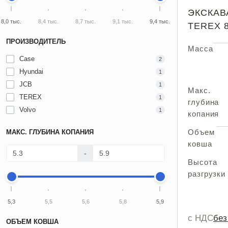
ЭКСКАВ
8,0 тыс.
8,4 тыс.
8,7 тыс.
9,1 тыс.
9,4 тыс.
TEREX 
ПРОИЗВОДИТЕЛЬ
Масса
Case
2
Hyundai
1
JCB
1
Макс.
TEREX
1
глубина
Volvo
1
копания
Объем
МАКС. ГЛУБИНА КОПАНИЯ
ковша
-
Высота
разгрузки
5,3
5,5
5,6
5,8
5,9
с НДС
бе
ОБЪЕМ КОВША