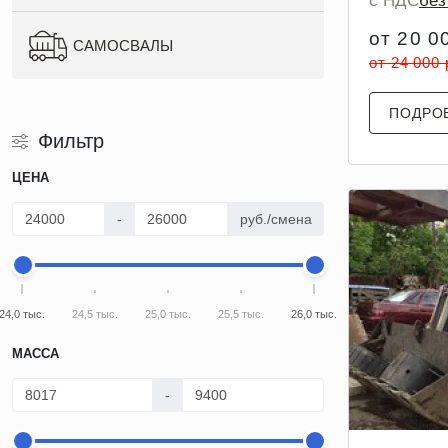
с НДС
бе
от 20 0
САМОСВАЛЫ
от 24 000
ПОДРО
Фильтр
ЦЕНА
-
руб./смена
24,0 тыс.
24,5 тыс.
25,0 тыс.
25,5 тыс.
26,0 тыс.
МАССА
-