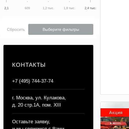
2,1
609
1,2 тыс.
1,8 тыс.
2,4 тыс.
Сбросить
Выберите фильтры
КОНТАКТЫ
+7 (495) 744-37-74
г. Москва, ул. Кулакова,
д. 20 стр.1А, пом. XIII
Акция
Оставьте заявку,
и мы свяжемся с Вами