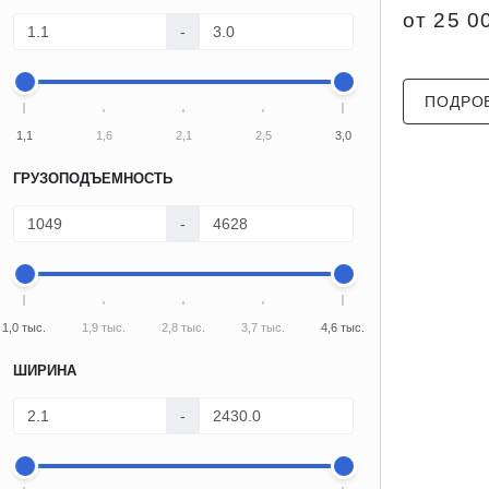
от 25 0
-
ПОДРО
1,1
1,6
2,1
2,5
3,0
ГРУЗОПОДЪЕМНОСТЬ
-
1,0 тыс.
1,9 тыс.
2,8 тыс.
3,7 тыс.
4,6 тыс.
ШИРИНА
-