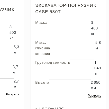
ЭКСКАВАТОР-ПОГРУЗЧИК
УЗЧИК
CASE 580T
Масса
9
8
400
500
кг
кг
Макс.
5,8
5,3
глубина
м
м
копания
Грузоподъемность
1
3,7
049
м
кг
2,7
Высота
2 950
м
мм
Раскрыть
Раскрыть