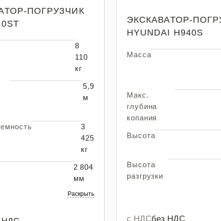
АТОР-ПОГРУЗЧИК
ЭКСКАВАТОР-ПОГР
70ST
HYUNDAI H940S
8
Масса
110
кг
5,9
Макс.
м
глубина
копания
ъемность
3
Высота
425
кг
Высота
2 804
разгрузки
мм
Раскрыть
с НДС
без НДС