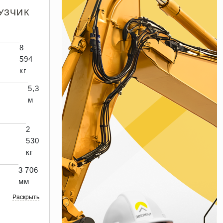
УЗЧИК
8
594
кг
5,3
м
2
530
кг
3 706
мм
Раскрыть