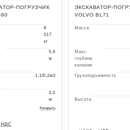
АТОР-ПОГРУЗЧИК
ЭКСКАВАТОР-ПОГР
860
VOLVO BL71
8
Масса
017
кг
5,6
Макс.
м
глубина
копания
1,1/0,2м3
Грузоподъемность
3,3
м
Высота
Раскрыть
з НДС