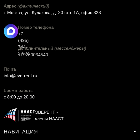
Адрес
(фактический)
г. Москва, ул. Кулакова, д. 20 стр. 1А, офис 323
Номер телефона
+7
(495)
744-
Дополнительный
(мессенджеры)
37-74
+79260034540
Почта
info@eve-rent.ru
Время работы
c 8:00 до 20:00
ЭВЕРЕНТ -
члены НААСТ
НАВИГАЦИЯ