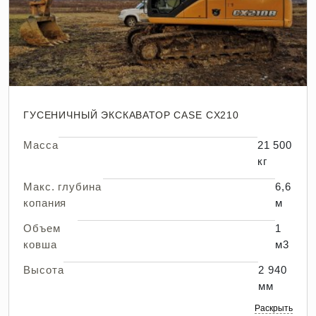
ГУСЕНИЧНЫЙ ЭКСКАВАТОР CASE CX210
Масса
21 500
кг
Макс. глубина
6,6
копания
м
Объем
1
ковша
м3
Высота
2 940
мм
Раскрыть