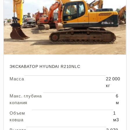
ЭКСКАВАТОР HYUNDAI R210NLC
Масса
22 000
кг
Макс. глубина
6
копания
м
Объем
1
ковша
м3