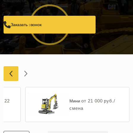
машиниста
топлива
техники
Заказать звонок
от 22
от 21 000 руб./
Мини
смена