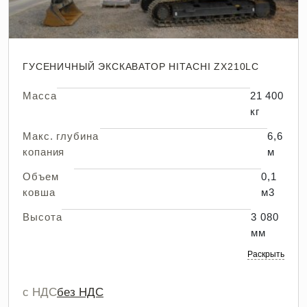
ГУСЕНИЧНЫЙ ЭКСКАВАТОР HITACHI ZX210LC
Масса
21 400
кг
Макс. глубина
6,6
копания
м
Объем
0,1
ковша
м3
Высота
3 080
мм
Раскрыть
с НДС
без НДС