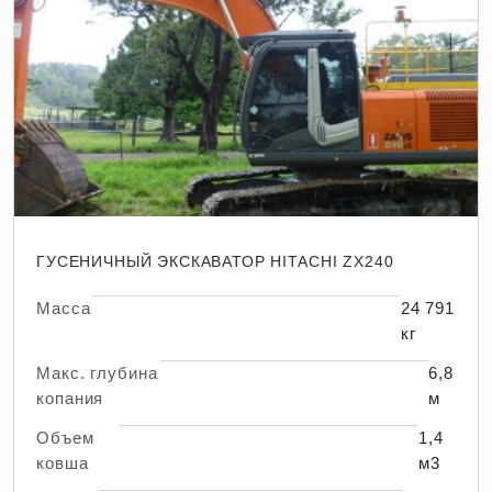
ГУСЕНИЧНЫЙ ЭКСКАВАТОР HITACHI ZX240
Масса
24 791
кг
Макс. глубина
6,8
копания
м
Объем
1,4
ковша
м3