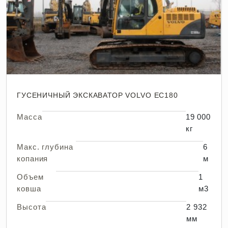
ГУСЕНИЧНЫЙ ЭКСКАВАТОР VOLVO EC180
Масса
19 000
кг
Макс. глубина
6
копания
м
Объем
1
ковша
м3
Высота
2 932
мм