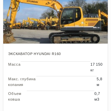
ЭКСКАВАТОР HYUNDAI R160
Масса
17 150
кг
Макс. глубина
5,8
копания
м
Объем
0,7
ковша
м3